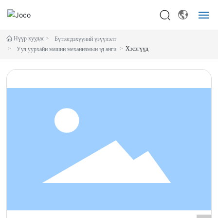
Нүүр хуудас
Бүтээгдэхүүний үзүүлэлт
толгой
Хэсэгүүд
Уул уурхайн машин механизмын эд анги
механик
Дагалдах хэрэгсэл
Үйлчлэх
Бидний тухай
мэдээ
холбох