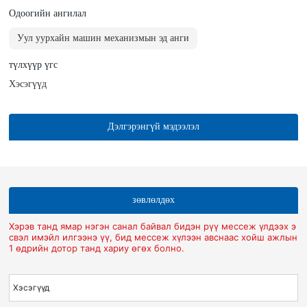
Одоогийн ангилал
Уул уурхайн машин механизмын эд анги
түлхүүр үгс
Хэсэгүүд
Дэлгэрэнгүй мэдээлэл
зөвлөлдөх
Хэрэв танд ямар нэгэн санал байвал бидэн рүү мессеж үлдээх э
свэл имэйл илгээнэ үү, бид мессеж хүлээн авснаас хойш ажлын
1 өдрийн дотор танд хариу өгөх болно.
Хэсэгүүд