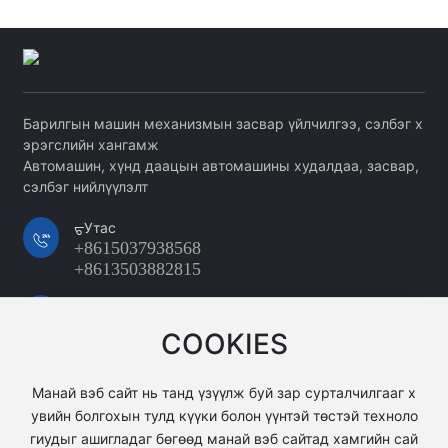
Барилгын машин механизмын засвар үйлчилгээ, сэлбэг х
эрэгслийн хангамж
Автомашин, хүнд даацын автомашины худалдаа, засвар,
сэлбэг нийлүүлэлт
ᠳ᠋Утас
+8615037938568
+8613503882815
Мэйл
15037938568@163.com
COOKIES
хаяг
Хятадын Хэнань мужийн Луоян хотын Синьань дүү
Манай вэб сайт нь танд үзүүлж буй зар сурталчилгааг х
ргийн Луосинь үйлдвэрлэлийн цогцолборын Сянд
увийн болгохын тулд күүки болон үүнтэй төстэй техноло
и Яцзюй
гиудыг ашигладаг бөгөөд манай вэб сайтад хамгийн сай