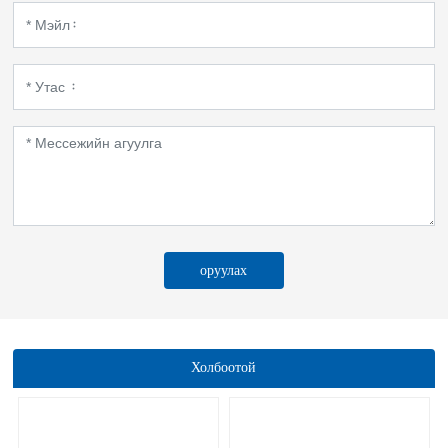
оруулах
Холбоотой