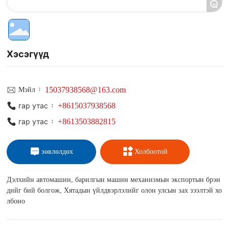
+
Хэсэгүүд
15037938568@163.com
Мэйл ᠄
+8615037938568
гар утас ᠄
+8613503882815
гар утас ᠄
зөвлөлдөх
Холбоотой
Дэлхийн автомашин, барилгын машин механизмын экспортын брэн
дийг бий болгож, Хятадын үйлдвэрлэлийг олон улсын зах зээлтэй хо
лбоно