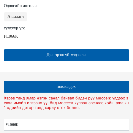
Одоогийн ангилал
Ачаалагч
түлхүүр үгс
FL966K
Дэлгэрэнгүй мэдээлэл
зөвлөлдөх
Хэрэв танд ямар нэгэн санал байвал бидэн рүү мессеж үлдээх э
свэл имэйл илгээнэ үү, бид мессеж хүлээн авснаас хойш ажлын
1 өдрийн дотор танд хариу өгөх болно.
FL966K