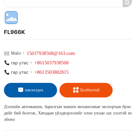
+
FL966K
15037938568@163.com
Мэйл ᠄
+8615037938568
гар утас ᠄
+8613503882815
гар утас ᠄
зөвлөлдөх
Холбоотой
Дэлхийн автомашин, барилгын машин механизмын экспортын брэн
дийг бий болгож, Хятадын үйлдвэрлэлийг олон улсын зах зээлтэй хо
лбоно