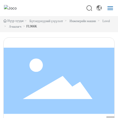
Нүүр хуудас
Бүтээгдэхүүний үзүүлэлт
Инженерийн машин
Lovol
толгой
FL966K
Ачаалагч
механик
Дагалдах хэрэгсэл
Үйлчлэх
Бидний тухай
мэдээ
холбох