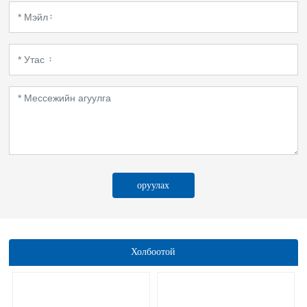
оруулах
Холбоотой